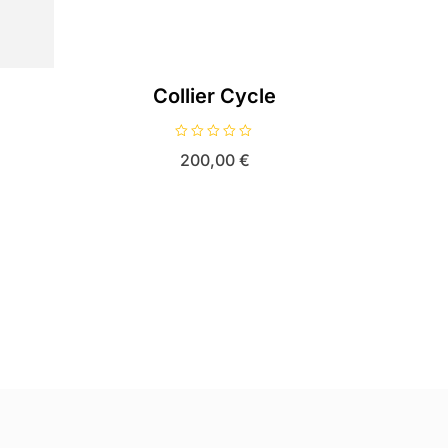
Collier Cycle
N
200,00
€
o
t
e
0
s
u
r
5