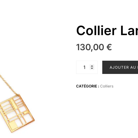
Collier La
130,00
€
quantité
AJOUTER AU 
de
Collier
Larkin
CATÉGORIE :
Colliers