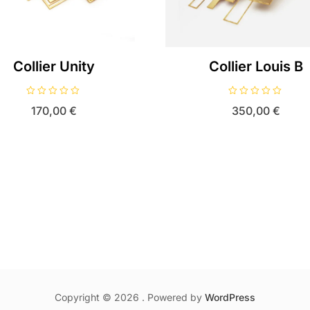
Collier Unity
Collier Louis B
N
N
170,00
€
350,00
€
o
o
t
t
e
e
0
0
s
s
u
u
r
r
5
5
Copyright © 2026 . Powered by
WordPress