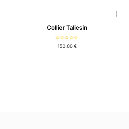
Collier Taliesin
N
150,00
€
o
t
e
0
s
u
r
5