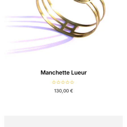
Manchette Lueur
N
130,00
€
o
t
e
0
s
u
r
5