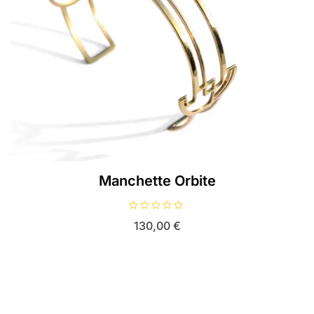
Manchette Orbite
N
130,00
€
o
t
e
0
s
u
r
5