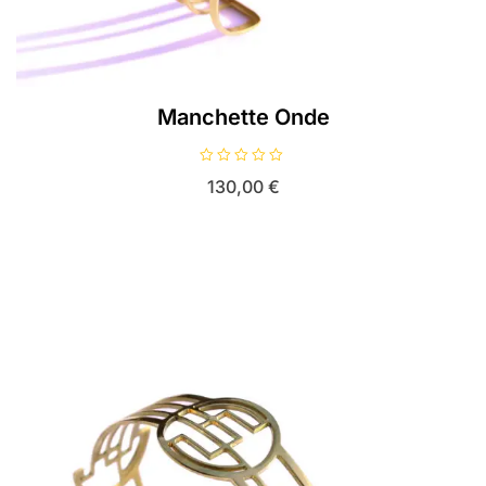
Manchette Onde
N
130,00
€
o
t
e
0
s
u
r
5