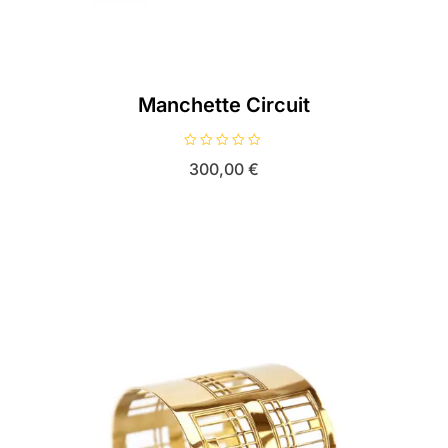
Manchette Circuit
N
300,00
€
o
t
e
0
s
u
r
5