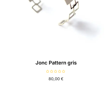
Jonc Pattern gris
N
80,00
€
o
t
e
0
s
u
r
5