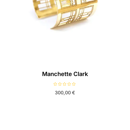
Manchette Clark
N
300,00
€
o
t
e
0
s
u
r
5