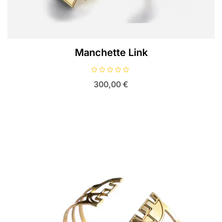
Manchette Link
N
300,00
€
o
t
e
0
s
u
r
5