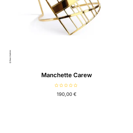
Manchette Carew
N
190,00
€
o
t
e
0
s
u
r
5