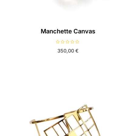
Manchette Canvas
N
350,00
€
o
t
e
0
s
u
r
5