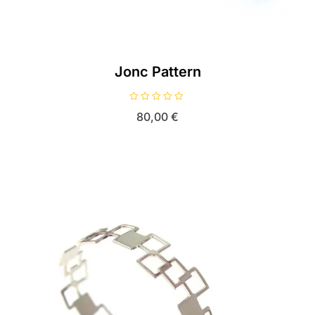
Jonc Pattern
N
80,00
€
o
t
e
0
s
u
r
5