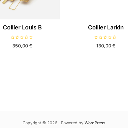
Collier Louis B
Collier Larkin
N
N
350,00
€
130,00
€
o
o
t
t
e
e
0
0
s
s
u
u
r
r
5
5
Copyright © 2026 . Powered by
WordPress