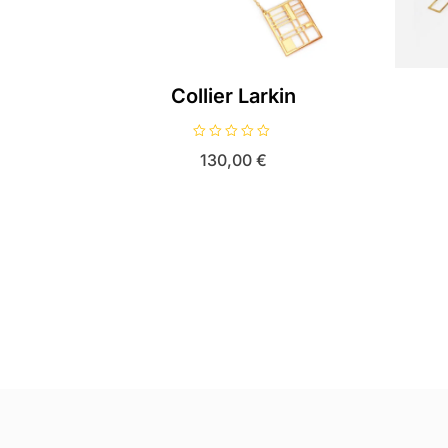
Collier Larkin
N
130,00
€
o
t
e
0
s
u
r
5