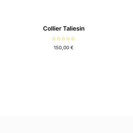
Collier Taliesin
N
150,00
€
o
t
e
0
s
u
r
5