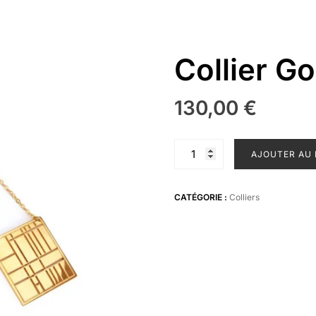
Collier G
130,00
€
quantité
AJOUTER AU 
de
Collier
Gordon
CATÉGORIE :
Colliers