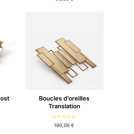
t
e
0
s
u
r
5
Post
Boucles d’oreilles
Translation
N
190,00
€
o
t
e