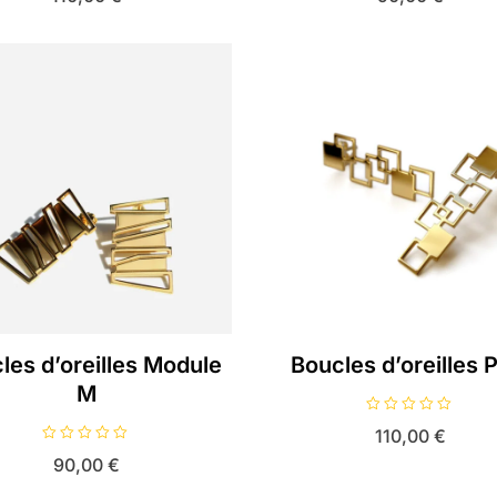
t
t
e
e
0
0
s
s
u
u
r
r
5
5
les d’oreilles Module
Boucles d’oreilles 
M
N
110,00
€
o
t
N
90,00
€
e
o
0
t
s
e