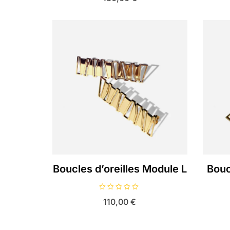
t
e
0
s
u
r
5
Boucles d’oreilles Module L
Bouc
N
110,00
€
o
t
e
0
s