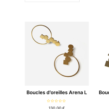
Boucles d’oreilles Arena L
Bouc
N
130,00
€
o