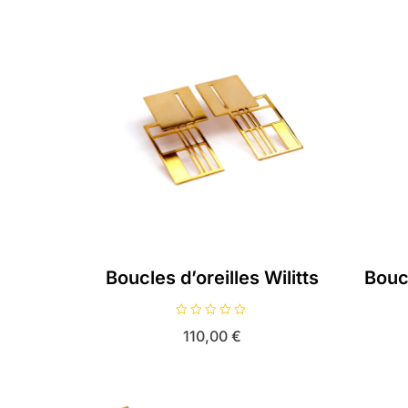
u
r
5
Boucles d’oreilles Wilitts
Bouc
N
110,00
€
o
t
e
0
s
u
r