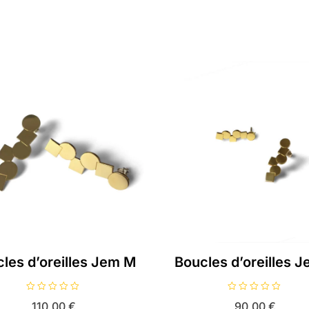
les d’oreilles Jem M
Boucles d’oreilles 
N
N
110,00
€
90,00
€
o
o