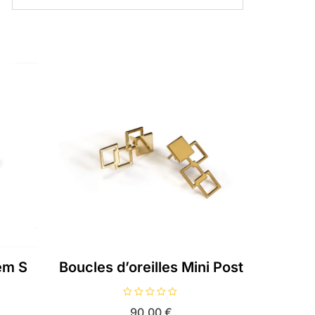
Jem S
Boucles d’oreilles Mini Post
N
90,00
€
o