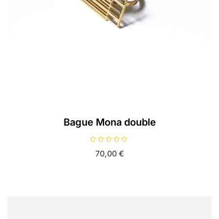
Bague Mona double
N
70,00
€
o
t
e
0
s
u
r
5