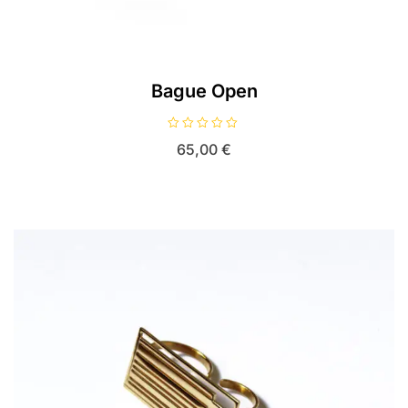
Bague Open
N
65,00
€
o
t
e
0
s
u
r
5