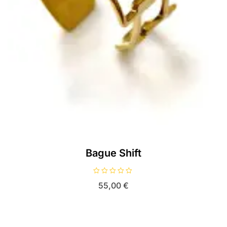
Bague Shift
N
55,00
€
o
t
e
0
s
u
r