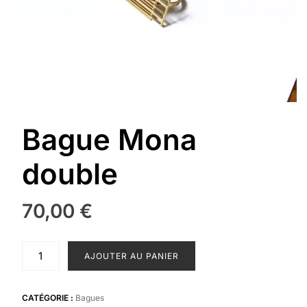
Bague Mona
double
70,00
€
quantité
AJOUTER AU PANIER
de
Bague
Mona
CATÉGORIE :
Bagues