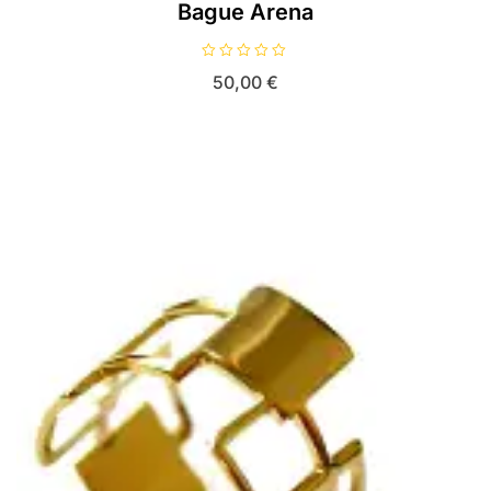
Bague Arena
N
50,00
€
o
t
e
0
s
u
r
5