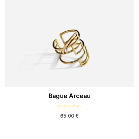
Bague Arceau
N
65,00
€
o
t
e
0
s
u
r