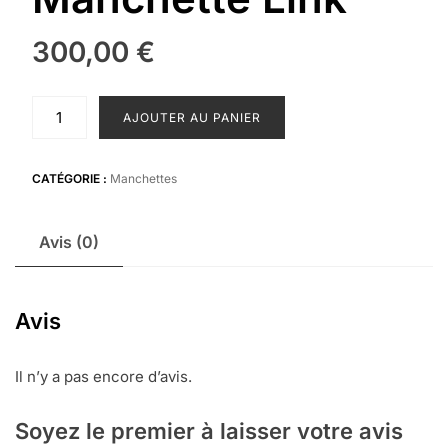
300,00
€
quantité
AJOUTER AU PANIER
de
Manchette
Link
CATÉGORIE :
Manchettes
Avis (0)
Avis
Il n’y a pas encore d’avis.
Soyez le premier à laisser votre avis