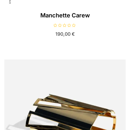
Manchette Carew
N
190,00
€
o
t
e
0
s
u
r
5