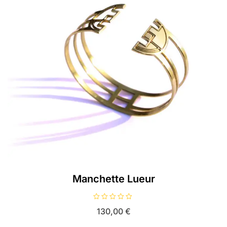
Manchette Lueur
N
130,00
€
o
t
e