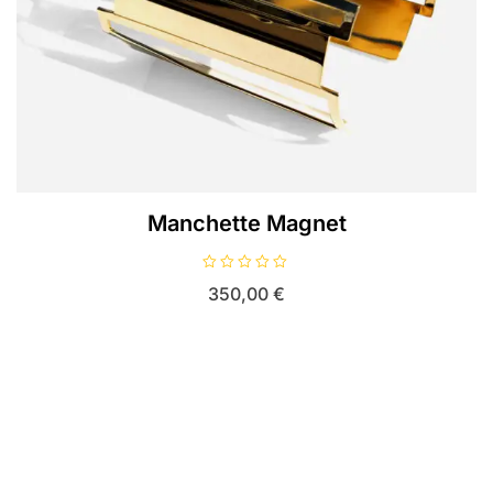
Manchette Magnet
N
350,00
€
o
t
e
0
s
u
r
5