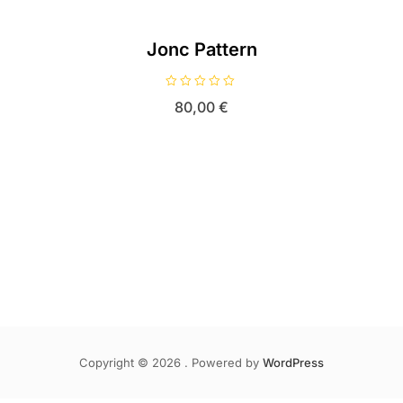
Jonc Pattern
N
80,00
€
o
t
e
0
s
u
r
5
Copyright © 2026 . Powered by
WordPress