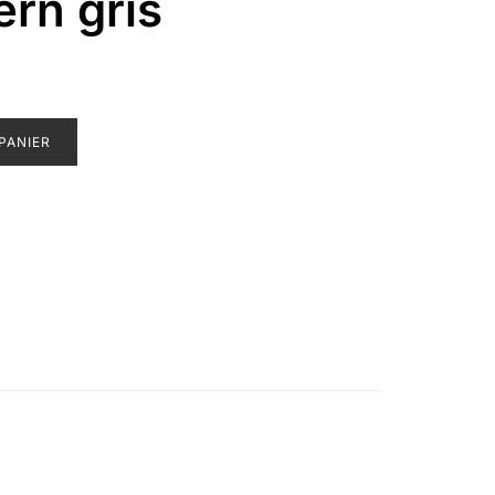
ern gris
PANIER