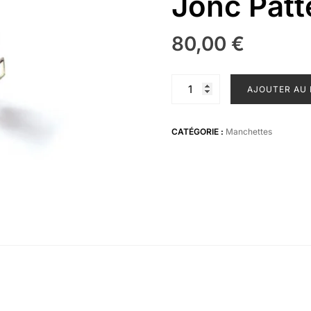
Jonc Patt
80,00
€
quantité
AJOUTER AU 
de
Jonc
Pattern
CATÉGORIE :
Manchettes
gris