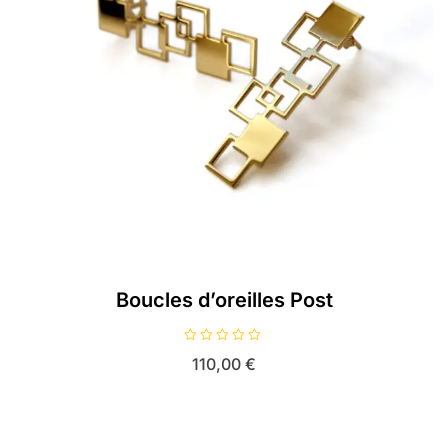
Boucles d’oreilles Post
N
110,00
€
o
t
e
0
s
u
r