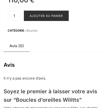
quantité
AJOUTER AU PANIER
de
Boucles
d’oreilles
CATÉGORIE :
Boucles
Wilitts
Avis (0)
Avis
Il n’y a pas encore d’avis.
Soyez le premier à laisser votre avis
sur “Boucles d’oreilles Wilitts”
Votre adresse de messagerie ne sera pas publiée.
Les champs