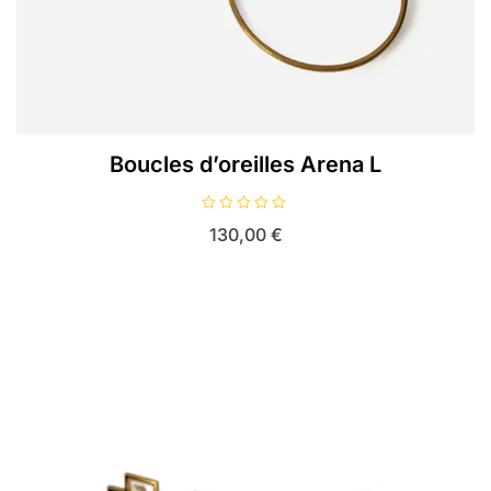
Boucles d’oreilles Arena L
N
130,00
€
o
t
e
0
s
u
r
5