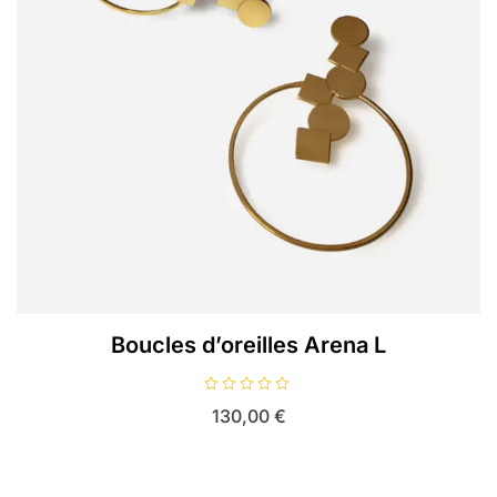
Boucles d’oreilles Arena L
N
130,00
€
o
t
e
0
s
u
r