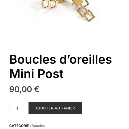
Boucles d’oreilles
Mini Post
90,00
€
quantité
AJOUTER AU PANIER
de
Boucles
d’oreilles
CATÉGORIE :
Boucles