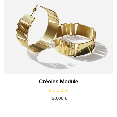
Créoles Module
N
150,00
€
o
t
e
0
s
u