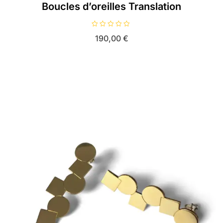
Boucles d’oreilles Translation
N
190,00
€
o
t
e
0
s
u
r
5