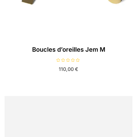
Boucles d’oreilles Jem M
N
110,00
€
o
t
e
0
s
u
r
5