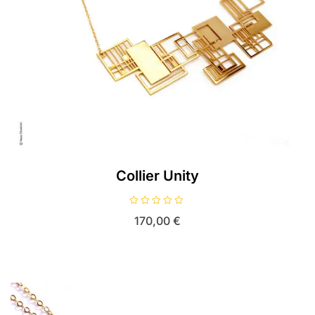
Collier Unity
N
170,00
€
o
t
e
0
s
u
r
5