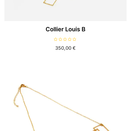
Collier Louis B
N
350,00
€
o
t
e
0
s
u
r
5